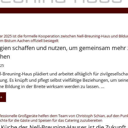
uar 2025 ist die formelle Kooperation zwischen Nell-Breuning-Haus und Bild
:
m Bistum Aachen offiziell besiegelt
gien schaffen und nutzen, um gemeinsam mehr 
chen
025
-Breuning-Haus plädiert und arbeitet alltäglich für zivilgesellscha
ung. Es knüpft und pflegt selbst vielfältige Beziehungen, um sein
che Bildung in der Breite wirksam werden zu lassen. ...
 +
fessionelle Großgeräte helfen dem Team von Christoph Schian, auf den Pun
:
ichte für die Gäste und Speisen für das Catering zuzubereiten
e Küche des Nell-Breuning-Hauses ist die Zukunft