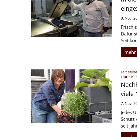
einge
8. Nov. 2
Frisch z
Dafür s
© thh
Seit kur
mehr
Mit sein
Haus Kli
Nachh
viele
7. Nov. 2
Jedes U
Schutz 
© thh
seit Ja