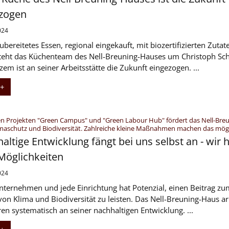
zogen
024
ubereitetes Essen, regional eingekauft, mit biozertifizierten Zutat
teht das Küchenteam des Nell-Breuning-Hauses um Christoph Sch
zem ist an seiner Arbeitsstätte die Zukunft eingezogen. ...
 +
en Projekten "Green Campus" und "Green Labour Hub" fördert das Nell-Breu
maschutz und Biodiversität. Zahlreiche kleine Maßnahmen machen das mög
altige Entwicklung fängt bei uns selbst an - wir
 Möglichkeiten
024
nternehmen und jede Einrichtung hat Potenzial, einen Beitrag zu
von Klima und Biodiversität zu leisten. Das Nell-Breuning-Haus ar
hren systematisch an seiner nachhaltigen Entwicklung. ...