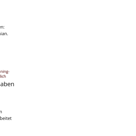
en:
ian.
ning-
:
lich
 haben
m
beitet