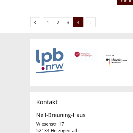
mehr
Vorherige Seite
Erste Seite
Nächste Seite
1
2
3
4
Kontakt
Nell-Breuning-Haus
Wiesenstr. 17
52134
Herzogenrath