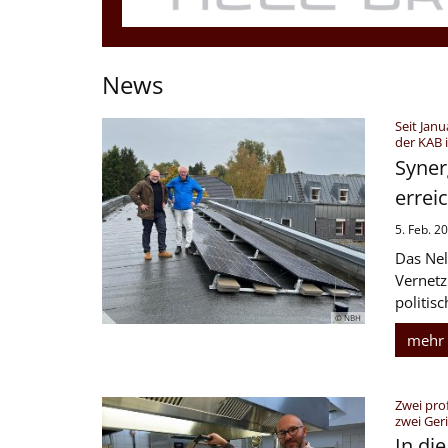
News
Seit Jan
der KAB i
Syner
errei
5. Feb. 2
Das Nell
Vernetz
politis
© NBH
mehr
Zwei pro
zwei Ger
In di