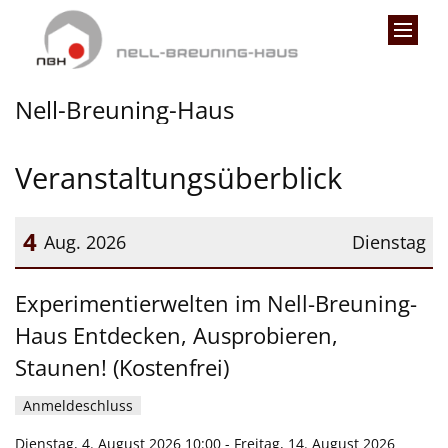
Zum Inhalt springen
Nell-Breuning-Haus
Veranstaltungsüberblick
4
Aug. 2026
Dienstag
Datum: 4. August 2026
Experimentierwelten im Nell-Breuning-
Haus Entdecken, Ausprobieren,
Staunen! (Kostenfrei)
Anmeldeschluss
Dienstag, 4. August 2026 10:00 - Freitag, 14. August 2026