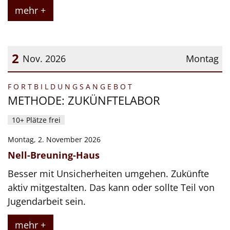
mehr +
2
Nov. 2026
Montag
Datum: 2. November 2026
:
F O R T B I L D U N G S A N G E B O T
METHODE: ZUKÜNFTELABOR
10+ Plätze frei
Montag, 2. November 2026
Nell-Breuning-Haus
Besser mit Unsicherheiten umgehen. Zukünfte
aktiv mitgestalten. Das kann oder sollte Teil von
Jugendarbeit sein.
mehr +