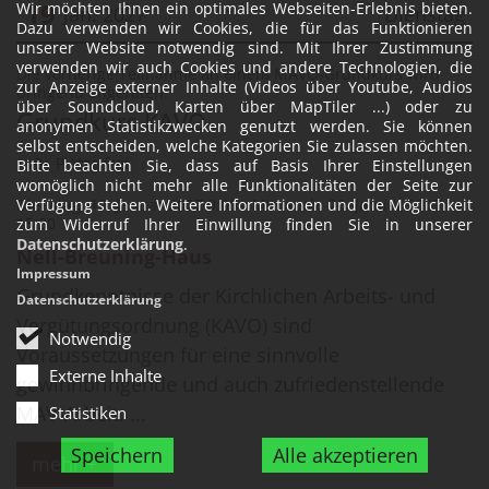
19
Wir möchten Ihnen ein optimales Webseiten-Erlebnis bieten.
Jan. 2027
Dienstag
Dazu verwenden wir Cookies, die für das Funktionieren
unserer Website notwendig sind. Mit Ihrer Zustimmung
Datum: 19. Januar 2027
verwenden wir auch Cookies und andere Technologien, die
Die vorherige Teilnahme an einem MAVO-Grundkurs wird
zur Anzeige externer Inhalte (Videos über Youtube, Audios
:
dringend angeraten.
über Soundcloud, Karten über MapTiler ...) oder zu
Grundkurs KAVO
anonymen Statistikzwecken genutzt werden. Sie können
selbst entscheiden, welche Kategorien Sie zulassen möchten.
10+ Plätze frei
Bitte beachten Sie, dass auf Basis Ihrer Einstellungen
womöglich nicht mehr alle Funktionalitäten der Seite zur
Dienstag, 19. Januar 2027 9:00 - Mittwoch, 20. Januar 2027
Verfügung stehen. Weitere Informationen und die Möglichkeit
15:30
zum Widerruf Ihrer Einwillung finden Sie in unserer
Datenschutzerklärung
.
Nell-Breuning-Haus
Impressum
Grundkenntnisse der Kirchlichen Arbeits- und
Datenschutzerklärung
Vergütungsordnung (KAVO) sind
Notwendig
Voraussetzungen für eine sinnvolle
Externe Inhalte
gewinnbringende und auch zufriedenstellende
MAV-Arbeit. ...
Statistiken
Speichern
Alle akzeptieren
mehr +