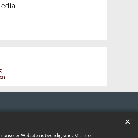
Media
g
hen
✕
n unserer Website notwendig sind. Mit Ihrer