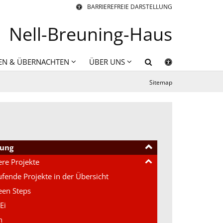
BARRIEREFREIE DARSTELLUNG
Nell-Breuning-Haus
EN & ÜBERNACHTEN
ÜBER UNS
Sitemap
dung
re Projekte
ufende Projekte in der Übersicht
een Steps
Ei
n