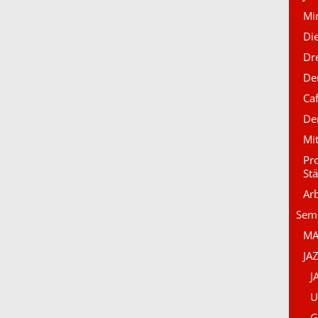
Mi
Di
Dr
De
Caf
De
Mi
Pro
St
Ar
Sem
MA
JA
J
U
G