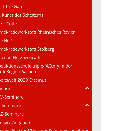
nd The Gap
e Kunst des Scheiterns
ess Code
mokratiewerkstatt Rheinisches Revier
e Nr. 5
mokratiewerkstatt Stolberg
tten in Herzogenrath
duktionsschule triple-fACtory in der
ädteRegion Aachen
beitswelt 2020 Erasmus +
inare
V-Seminare
Z-Seminare
AZ-Seminare
nsere Angebote
rundsätze und Ziele der Schulungsangebote