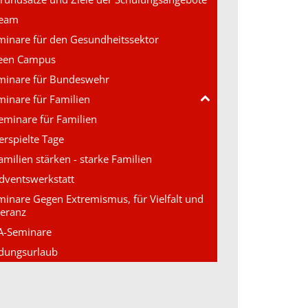
eam
minare für den Gesundheitssektor
een Campus
minare für Bundeswehr
minare für Familien
eminare für Familien
erspielte Tage
amilien stärken - starke Familien
dventswerkstatt
minare Gegen Extremismus, für Vielfalt und
leranz
A-Seminare
ldungsurlaub