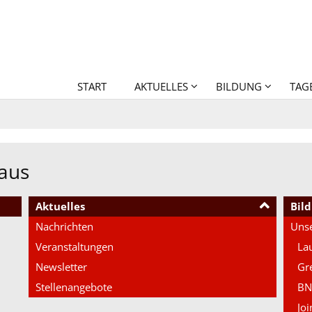
START
AKTUELLES
BILDUNG
TAG
aus
Aktuelles
Bil
Nachrichten
Unse
Veranstaltungen
La
Newsletter
Gr
Stellenangebote
BN
Joi