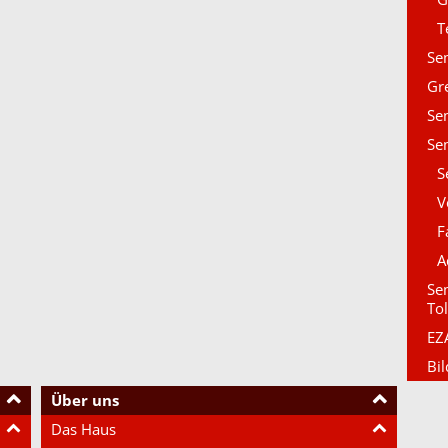
T
Se
Gr
Se
Se
S
V
F
A
Se
To
EZ
Bi
Über uns
Das Haus