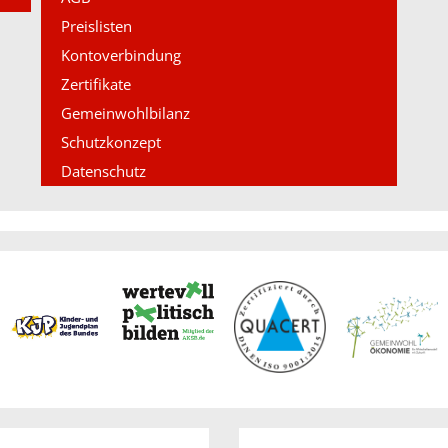
Preislisten
Kontoverbindung
Zertifikate
Gemeinwohlbilanz
Schutzkonzept
Datenschutz