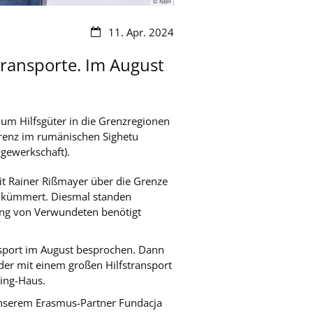
© NBH
Datum:
11. Apr. 2024
transporte. Im August
um Hilfsgüter in die Grenzregionen
erenz im rumänischen Sighetu
gewerkschaft).
mit Rainer Rißmayer über die Grenze
es kümmert. Diesmal standen
gung von Verwundeten benötigt
nsport im August besprochen. Dann
der mit einem großen Hilfstransport
ing-Haus.
unserem Erasmus-Partner Fundacja