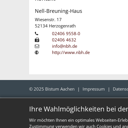
Nell-Breuning-Haus
Wiesenstr. 17
52134
Herzogenrath
02406 9558-0
02406 4632
info@nbh.de
http://www.nbh.de
© 2025 Bistum Aachen
Impressum
Datens
Ihre Wahlmöglichkeiten bei de
Wir möchten Ihnen ein optimales Webseiten-Erlebn
Zustimmung verwenden wir auch Cookies und ander