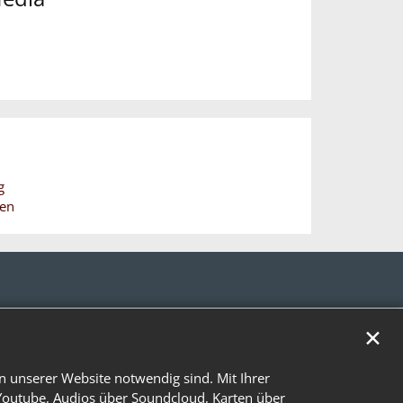
g
hen
✕
n unserer Website notwendig sind. Mit Ihrer
Youtube, Audios über Soundcloud, Karten über