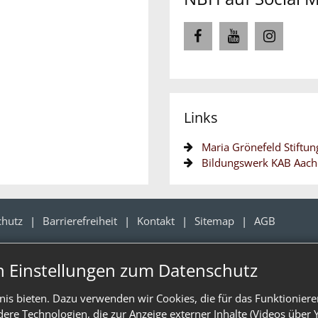
Links
Maria Grönefeld Stiftun
Bildungswerk KAB Aac
chutz
Barrierefreiheit
Kontakt
Sitemap
AGB
n Einstellungen zum Datenschutz
is bieten. Dazu verwenden wir Cookies, die für das Funktioniere
e Technologien, die zur Anzeige externer Inhalte (Videos über 