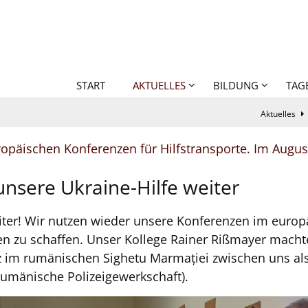
START
AKTUELLES
BILDUNG
TAG
Aktuelles
opäischen Konferenzen für Hilfstransporte. Im Augus
unsere Ukraine-Hilfe weiter
eiter! Wir nutzen wieder unsere Konferenzen im euro
nen zu schaffen. Unser Kollege Rainer Rißmayer mach
z im rumänischen Sighetu Marmației zwischen uns al
rumänische Polizeigewerkschaft).