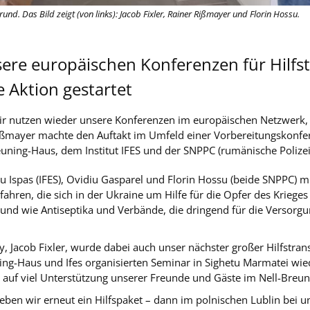
nd. Das Bild zeigt (von links): Jacob Fixler, Rainer Rißmayer und Florin Hossu.
ere europäischen Konferenzen für Hilfs
 Aktion gestartet
Wir nutzen wieder unsere Konferenzen im europäischen Netzwerk, 
Rißmayer machte den Auftakt im Umfeld einer Vorbereitungskonf
euning-Haus, dem Institut IFES und der SNPPC (rumänische Polizei
u Ispas (IFES), Ovidiu Gasparel und Florin Hossu (beide SNPPC) 
ahren, die sich in der Ukraine um Hilfe für die Opfer des Krieg
rund wie Antiseptika und Verbände, die dringend für die Versor
 Jacob Fixler, wurde dabei auch unser nächster großer Hilfstra
ing-Haus und Ifes organisierten Seminar in Sighetu Marmatei wie
 auf viel Unterstützung unserer Freunde und Gäste im Nell-Breun
ben wir erneut ein Hilfspaket – dann im polnischen Lublin bei 