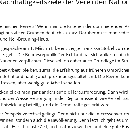
Nachhaltigkeitsziele der Vereinten Natio
inischen Reviers? Wenn man die Kriterien der dominierenden Akte
ringt aus vielen Gründen deutlich zu kurz. Darüber muss man rede
 und Nell-Breuning-Haus.
hgespräche am 1. März in Erkelenz zeigte Franziska Stölzel von de
rs geht. Die Bundesrepublik Deutschland hat sich völkerrechtlich
 Nationen verpflichtet. Diese sollten daher auch Grundlage im Str
beit Arbeit" bleiben, zumal die Erfahrung aus früheren Umbrüchen 
 entlohnt und häufig auch prekär ausgestaltet sind. Die Region k
 fressen, aber wenig gute Arbeit schaffen.
cken blickt man ganz anders auf die Herausforderung. Dann wird es
 und der Wasserversorgung in der Region aussieht, wie Verkehrs
Entwicklung beteiligt und die Demokratie gestärkt wird.
ser Perspektivwechsel gelingt. Denn nicht nur die Interessenvertr
ewinnen, sondern auch die Bevölkerung. Denn letztlich geht es u
soll. Es ist höchste Zeit, breit dafür zu werben und eine gute Basi