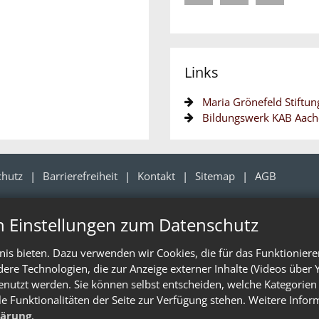
Links
Maria Grönefeld Stiftun
Bildungswerk KAB Aac
chutz
Barrierefreiheit
Kontakt
Sitemap
AGB
n Einstellungen zum Datenschutz
is bieten. Dazu verwenden wir Cookies, die für das Funktioniere
e Technologien, die zur Anzeige externer Inhalte (Videos über 
enutzt werden. Sie können selbst entscheiden, welche Kategorien 
le Funktionalitäten der Seite zur Verfügung stehen. Weitere Info
lärung
.