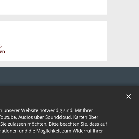
g
hen
✕
n unserer Website notwendig sind. Mit Ihrer
Youtube, Audios über Soundcloud, Karten über
Sie zulassen möchten. Bitte beachten Sie, dass auf
rmationen und die Möglichkeit zum Widerruf Ihrer