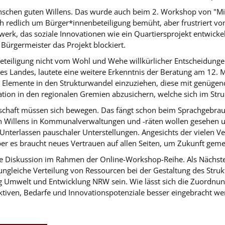
enschen guten Willens. Das wurde auch beim 2. Workshop von "Min
h redlich um Bürger*innenbeteiligung bemüht, aber frustriert vo
tzwerk, das soziale Innovationen wie ein Quartiersprojekt entwickel
Bürgermeister das Projekt blockiert.
teiligung nicht vom Wohl und Wehe willkürlicher Entscheidungen
es Landes, lautete eine weitere Erkenntnis der Beratung am 12. 
 Elemente in den Strukturwandel einzuziehen, diese mit genügen
ation in den regionalen Gremien abzusichern, welche sich im Str
lschaft müssen sich bewegen. Das fängt schon beim Sprachgebrau
n Willens in Kommunalverwaltungen und -räten wollen gesehen u
Unterlassen pauschaler Unterstellungen. Angesichts der vielen Ve
aber es braucht neues Vertrauen auf allen Seiten, um Zukunft geme
re Diskussion im Rahmen der Online-Workshop-Reihe. Als Nächstes
ungleiche Verteilung von Ressourcen bei der Gestaltung des Stru
g Umwelt und Entwicklung NRW sein. Wie lässt sich die Zuordnun
pektiven, Bedarfe und Innovationspotenziale besser eingebracht w