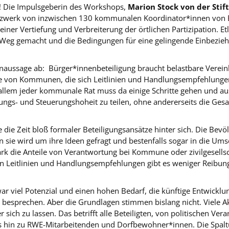
t! Die Impulsgeberin des Workshops,
Marion Stock von der Stif
Netzwerk von inzwischen 130 kommunalen Koordinator*innen von 
einer Vertiefung und Verbreiterung der örtlichen Partizipation. 
g gemacht und die Bedingungen für eine gelingende Einbeziehun
ernaussage ab: Bürger*innenbeteiligung braucht belastbare Vere
te von Kommunen, die sich Leitlinien und Handlungsempfehlungen
allem jeder kommunale Rat muss da einige Schritte gehen und au
nungs- und Steuerungshoheit zu teilen, ohne andererseits die G
die Zeit bloß formaler Beteiligungsansätze hinter sich. Die Bevö
rn sie wird um ihre Ideen gefragt und bestenfalls sogar in die Um
ark die Anteile von Verantwortung bei Kommune oder zivilgesellsch
ten Leitlinien und Handlungsempfehlungen gibt es weniger Reibu
war viel Potenzial und einen hohen Bedarf, die künftige Entwick
 besprechen. Aber die Grundlagen stimmen bislang nicht. Viele Ak
r sich zu lassen. Das betrifft alle Beteiligten, von politischen Ve
 bis hin zu RWE-Mitarbeitenden und Dorfbewohner*innen. Die Spaltu