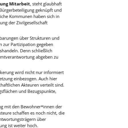
tung Mitarbeit
, steht glaubhaft
Bürgerbeteiligung geknüpft und
Etliche Kommunen haben sich in
g der Zivilgesellschaft
inbarungen über Strukturen und
 zur Partizipation gegeben
shandeln. Denn schließlich
esamtverantwortung abgeben zu
lkerung wird nicht nur informiert
setzung einbezogen. Auch hier
aftlichen Akteuren verteilt sind.
ngsflächen und Bezugspunkte,
lung mit den Bewohner*innen der
teure schaffen es noch nicht, die
rantwortungsträgern über
ng ist weiter hoch.