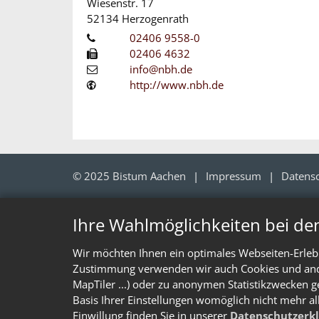
Wiesenstr. 17
52134
Herzogenrath
02406 9558-0
02406 4632
info@nbh.de
http://www.nbh.de
© 2025 Bistum Aachen
Impressum
Datens
Ihre Wahlmöglichkeiten bei de
Wir möchten Ihnen ein optimales Webseiten-Erlebn
Zustimmung verwenden wir auch Cookies und ander
MapTiler ...) oder zu anonymen Statistikzwecken g
Basis Ihrer Einstellungen womöglich nicht mehr al
Einwillung finden Sie in unserer
Datenschutzerk