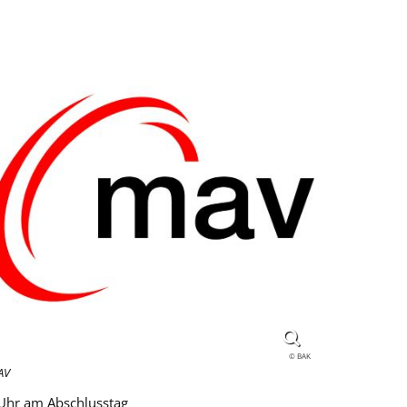
© BAK
AV
 Uhr am Abschlusstag