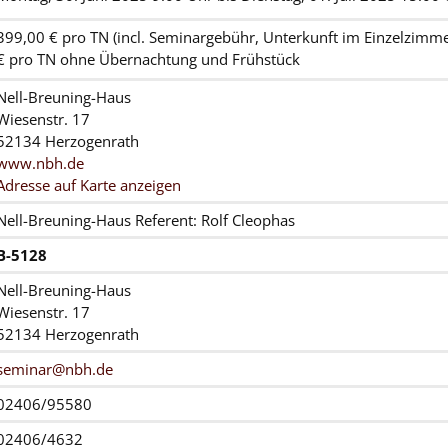
399,00 € pro TN (incl. Seminargebühr, Unterkunft im Einzelzimme
€ pro TN ohne Übernachtung und Frühstück
Nell-Breuning-Haus
Wiesenstr. 17
52134 Herzogenrath
www.nbh.de
Adresse auf Karte anzeigen
Nell-Breuning-Haus Referent: Rolf Cleophas
B-5128
Nell-Breuning-Haus
Wiesenstr. 17
52134 Herzogenrath
seminar@nbh.de
02406/95580
02406/4632