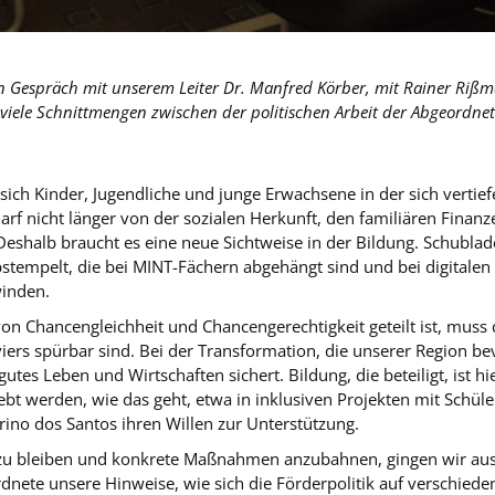
ten Gespräch mit unserem Leiter Dr. Manfred Körber, mit Rainer Ri
ibt viele Schnittmengen zwischen der politischen Arbeit der Abgeordn
sich Kinder, Jugendliche und junge Erwachsene in der sich vertief
darf nicht länger von der sozialen Herkunft, den familiären Finan
Deshalb braucht es eine neue Sichtweise in der Bildung. Schubla
tempelt, die bei MINT-Fächern abgehängt sind und bei digitalen
winden.
n Chancengleichheit und Chancengerechtigkeit geteilt ist, muss
ers spürbar sind. Bei der Transformation, die unserer Region bev
utes Leben und Wirtschaften sichert. Bildung, die beteiligt, ist hi
t werden, wie das geht, etwa in inklusiven Projekten mit Schüle
ino dos Santos ihren Willen zur Unterstützung.
 zu bleiben und konkrete Maßnahmen anzubahnen, gingen wir ause
nete unsere Hinweise, wie sich die Förderpolitik auf verschiede