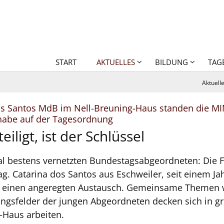
START
AKTUELLES
BILDUNG
TAG
Aktuell
s Santos MdB im Nell-Breuning-Haus standen die MI
:
lhabe auf der Tagesordnung
eiligt, ist der Schlüssel
al bestens vernetzten Bundestagsabgeordneten: Die F
. Catarina dos Santos aus Eschweiler, seit einem Jah
 für einen angeregten Austausch. Gemeinsame Themen 
ungsfelder der jungen Abgeordneten decken sich in g
-Haus arbeiten.