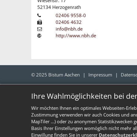
Wiesenstr. 17
52134
Herzogenrath
02406 9558-0
02406 4632
info@nbh.de
http://www.nbh.de
© 2025 Bistum Aachen
Impressum
Datens
Ihre Wahlmöglichkeiten bei de
Wir möchten Ihnen ein optimales Webseiten-Erlebn
Zustimmung verwenden wir auch Cookies und ander
MapTiler ...) oder zu anonymen Statistikzwecken g
Basis Ihrer Einstellungen womöglich nicht mehr al
Einwillung finden Sie in unserer
Datenschutzerk