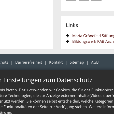
Links
Maria Grönefeld Stiftun
Bildungswerk KAB Aac
chutz
Barrierefreiheit
Kontakt
Sitemap
AGB
n Einstellungen zum Datenschutz
is bieten. Dazu verwenden wir Cookies, die für das Funktioniere
e Technologien, die zur Anzeige externer Inhalte (Videos über 
enutzt werden. Sie können selbst entscheiden, welche Kategorien 
le Funktionalitäten der Seite zur Verfügung stehen. Weitere Info
lärung
.