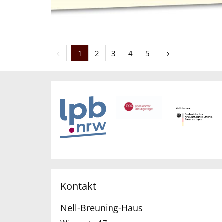
Vorherige Seite
Nächste Seite
1
2
3
4
5
Kontakt
Nell-Breuning-Haus